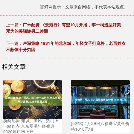
富灯网提示：文章来自网络，不代表本站观点。
上一篇：
广禾配资 《云秀行》有望10月开播，李一桐造型好美，
邓为的美强惨男二帅翻
下一篇：
卢深策略 1931年的北京城，年轻女子打麻将，老百姓衣
不蔽体十分穷困
相关文章
浙商配资 知识、国风、热门IP
搭档网 1月29日六福珠宝黄金价
一站购齐 京东图书年终盛典
格1618元/克
2026年日历上新