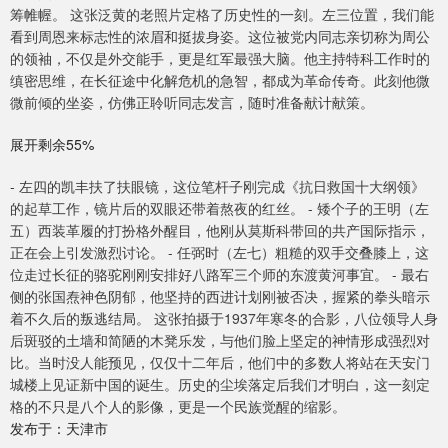
筹帷幄。 这张泛黄的老照片定格了历史性的一刻。左三位置，我们能
看到周恩来标志性的浓眉和挺拔身姿。这位被党内同志亲切称为周公
的领袖，不仅是外交能手，更是红军最强大脑。他主持特科工作时的
缜密思维，在长征途中化解危机的急智，都成为革命传奇。此刻他微
微前倾的坐姿，仿佛正聆听同志发言，随时准备献计献策。
展开剩余55%
- 左四的凯丰扶了扶眼镜，这位笔杆子刚完成《抗日救国十大纲领》
的起草工作，镜片后的双眼还带着熬夜的红丝。 - 矮个子的王明（左
五）西装革履的打扮格外醒目，他刚从莫斯科带回的共产国际指示，
正在会上引发激烈讨论。 - 任弼时（左七）粗糙的双手交叠膝上，这
位走过长征的骆驼刚刚安排好八路军三个师的东渡黄河事宜。 - 最右
侧的张国焘神色阴郁，他坚持的西进计划刚被否决，握紧的拳头暗示
着不久后的叛逃结局。 这张拍摄于1937年寒冬的合影，八位领导人身
后斑驳的土墙和简陋的木凳乐发，与他们脸上坚定的神情形成强烈对
比。当时没人能预见，仅仅十二年后，他们中的多数人将站在天安门
城楼上见证新中国的诞生。历史的尘埃落定后我们才明白，这一刻定
格的不只是八个人的影像，更是一个民族觉醒的缩影。
发布于：天津市