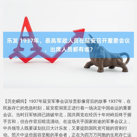
【历史瞬间】1937年延安军事会议珍贵影像背后的故事 1937年，在
民族存亡的危急时刻，延安窑洞里正进行着一场决定中国命运的重要
会议。当时日军铁蹄已踏破华北，国共两党在经历十年对峙后终于握
手言和，但合作背后暗流涌动。在这场关乎国家前途的军事会议上，
中共领导人既要谋划抗日大计乐发，又要提防国民党可能的背刺行
动。照片中这些面容坚毅的革命者，正在为四万万同胞的生死存亡运