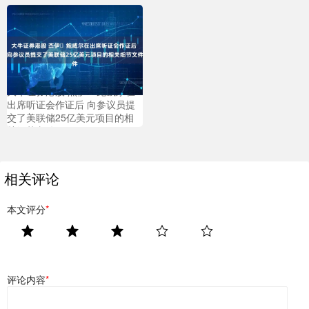
大牛证券港股 杰伊・鲍威尔在
出席听证会作证后 向参议员提
交了美联储25亿美元项目的相
关细节文件
相关评论
本文评分
*
评论内容
*