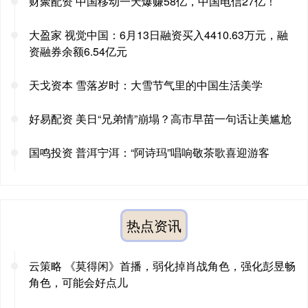
财聚配资 中国移动一天爆赚58亿，中国电信27亿！
大盈家 视觉中国：6月13日融资买入4410.63万元，融
资融券余额6.54亿元
天戈资本 雪落岁时：大雪节气里的中国生活美学
好易配资 美日“兄弟情”崩塌？高市早苗一句话让美尴尬
国鸣投资 普洱宁洱：“阿诗玛”唱响敬茶歌喜迎游客
热点资讯
云策略 《莫得闲》首播，弱化掉肖战角色，强化彭昱畅
角色，可能会好点儿