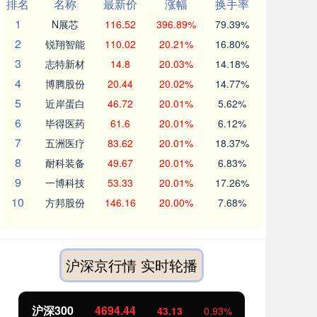
排名
名称
最新价
涨幅
换手率
1
N展芯
116.52
396.89%
79.39%
2
锐翔智能
110.02
20.21%
16.80%
3
志特新材
14.8
20.03%
14.18%
4
博腾股份
20.44
20.02%
14.77%
5
近岸蛋白
46.72
20.01%
5.62%
6
毕得医药
61.6
20.01%
6.12%
7
五洲医疗
83.62
20.01%
18.37%
8
耐科装备
49.67
20.01%
6.83%
9
一博科技
53.33
20.01%
17.26%
10
方邦股份
146.16
20.00%
7.68%
沪深京行情 实时轮播
沪深300
4694.44
北
43.13
0.93%