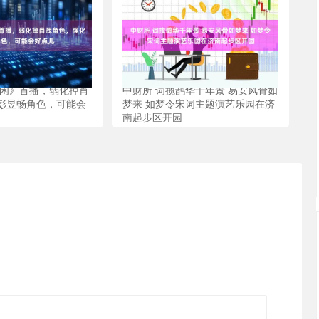
得闲》首播，弱化掉肖
中财所 词揽鹊华千年景 易安风骨如
彭昱畅角色，可能会
梦来 如梦令宋词主题演艺乐园在济
南起步区开园