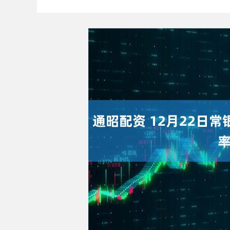
上证指数
3940.04
4.40
2.13%
39.68
1.