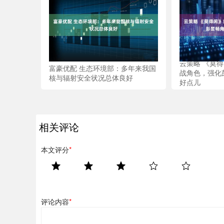
云策略 《莫
富豪优配 生态环境部：多年来我国
战角色，强化
核与辐射安全状况总体良好
好点儿
相关评论
本文评分
*
评论内容
*