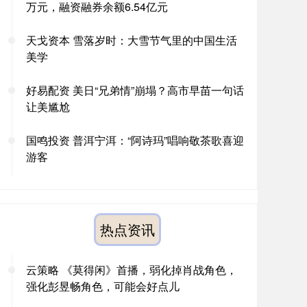
万元，融资融券余额6.54亿元
天戈资本 雪落岁时：大雪节气里的中国生活
美学
好易配资 美日“兄弟情”崩塌？高市早苗一句话
让美尴尬
国鸣投资 普洱宁洱：“阿诗玛”唱响敬茶歌喜迎
游客
热点资讯
云策略 《莫得闲》首播，弱化掉肖战角色，
强化彭昱畅角色，可能会好点儿