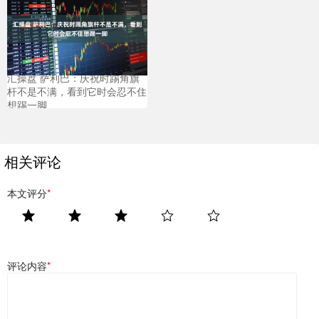
汇操盘 萨利巴：庆祝时踢角旗
杆不是不满，看到它时会忍不住
想踢一脚
相关评论
本文评分
*
评论内容
*