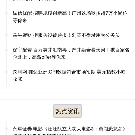
纵信优配 招聘规模创新高！广州这场秋招超7万个岗位
等你来
犇牛聚财 拒服兵役被通报！刘某不得录用为公务员
保宇配资 百万英才汇南粤，产才融合看天河！携百家名
企北上，高薪offer等你来
森利网 邦达亚洲:CPI数据符合市场预期 美元指数小幅
收涨
热点资讯
永崋证券 电影《汪汪队立大功大电影3：勇闯恐龙岛》