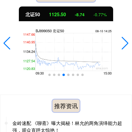
北证50
1125.50
-8.74
-0.77%
推荐资讯
金岭速配 《聊斋》曝大揭秘！林允的两角演绎能力超
强，观众直呼太惊艳！