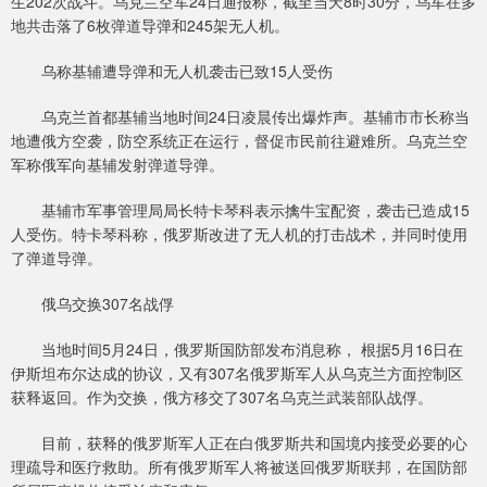
生202次战斗。乌克兰空军24日通报称，截至当天8时30分，乌军在多
地共击落了6枚弹道导弹和245架无人机。
乌称基辅遭导弹和无人机袭击已致15人受伤
乌克兰首都基辅当地时间24日凌晨传出爆炸声。基辅市市长称当
地遭俄方空袭，防空系统正在运行，督促市民前往避难所。乌克兰空
军称俄军向基辅发射弹道导弹。
基辅市军事管理局局长特卡琴科表示擒牛宝配资，袭击已造成15
人受伤。特卡琴科称，俄罗斯改进了无人机的打击战术，并同时使用
了弹道导弹。
俄乌交换307名战俘
当地时间5月24日，俄罗斯国防部发布消息称， 根据5月16日在
伊斯坦布尔达成的协议，又有307名俄罗斯军人从乌克兰方面控制区
获释返回。作为交换，俄方移交了307名乌克兰武装部队战俘。
目前，获释的俄罗斯军人正在白俄罗斯共和国境内接受必要的心
理疏导和医疗救助。所有俄罗斯军人将被送回俄罗斯联邦，在国防部