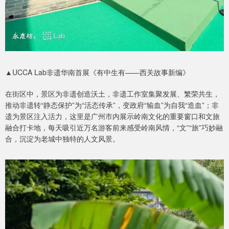
▲UCCA Lab非遗华南首展《有中生有——西关故事新编》
在街区中，景区为非遗创造沃土，非遗工作室集聚发展、繁荣共生，
推动非遗转“静态保护”为“活态传承”，变政府“输血”为自我“造血”；非
遗为景区注入活力，这里是广州市内展示岭南文化的重要窗口和文旅
融合打卡地，每天吸引近万名游客前来感受岭南风情，“文”“旅”巧妙融
合，沉淀为老城中独特的人文风景。