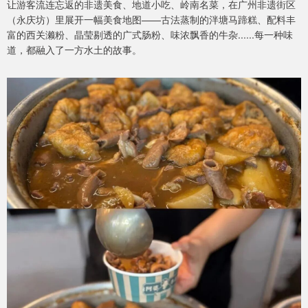
让游客流连忘返的非遗美食、地道小吃、岭南名菜，在广州非遗街区
（永庆坊）里展开一幅美食地图——古法蒸制的泮塘马蹄糕、配料丰
富的西关濑粉、晶莹剔透的广式肠粉、味浓飘香的牛杂......每一种味
道，都融入了一方水土的故事。