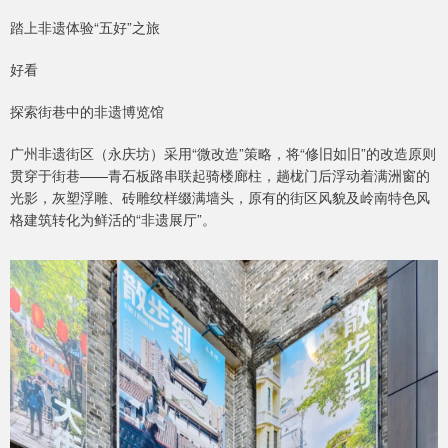
踏上非遗体验“五好”之旅
好看
探索街巷中的非遗博览馆
广州非遗街区（永庆坊）采用“微改造”策略，将“修旧如旧”的改造原则
贯穿于街巷——青石板路串联起骑楼廊柱，趟栊门后浮动着满洲窗的
光影，灰塑浮雕、砖雕纹样缀满墙头，原有的街区风貌及岭南特色风
格建筑转化为鲜活的“非遗展厅”。