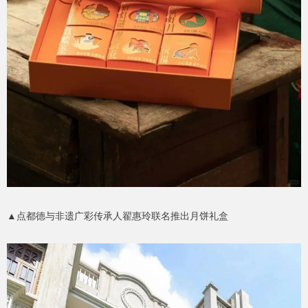
▲点都德与非遗广彩传承人翟惠玲联名推出月饼礼盒