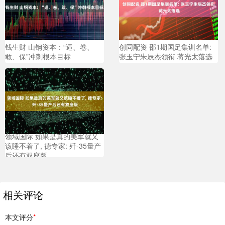
钱生财 山钢资本：“逼、卷、
创同配资 邵1期国足集训名单:
敢、保”冲刺根本目标
张玉宁朱辰杰领衔 蒋光太落选
领域国际 如果是真的美军就又
该睡不着了, 德专家: 歼-35量产
后还有双座版
相关评论
本文评分
*