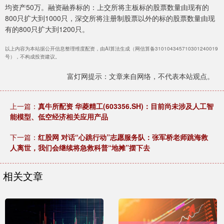
均资产50万。融资融券标的：上交所将主板标的股票数量由现有的
800只扩大到1000只，深交所将注册制股票以外的标的股票数量由现
有的800只扩大到1200只。
以上内容为本站据公开信息整理维度配资，由AI算法生成（网信算备310104345710301240019
号），不构成投资建议。
富灯网提示：文章来自网络，不代表本站观点。
上一篇：
真牛所配资 华菱精工(603356.SH)：目前尚未涉及人工智
能模型、低空经济相关应用产品
下一篇：
红股网 对话“心跳行动”志愿服务队：张军桥老师跳海救
人离世，我们会继续将急救科普“地摊”摆下去
相关文章