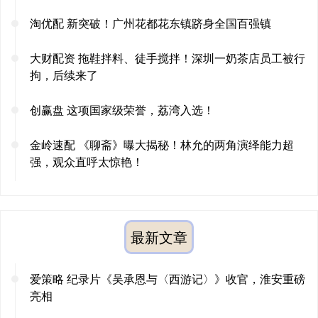
淘优配 新突破！广州花都花东镇跻身全国百强镇
大财配资 拖鞋拌料、徒手搅拌！深圳一奶茶店员工被行
拘，后续来了
创赢盘 这项国家级荣誉，荔湾入选！
金岭速配 《聊斋》曝大揭秘！林允的两角演绎能力超
强，观众直呼太惊艳！
最新文章
爱策略 纪录片《吴承恩与〈西游记〉》收官，淮安重磅
亮相