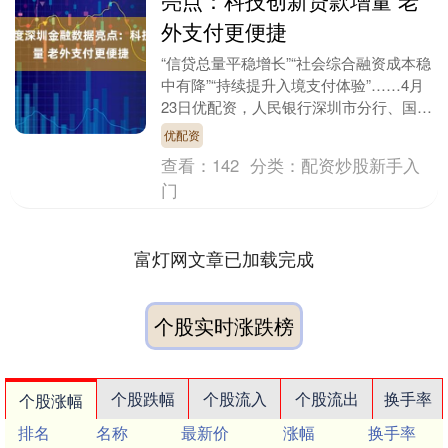
亮点：科技创新贷款增量 老
外支付更便捷
“信贷总量平稳增长”“社会综合融资成本稳
中有降”“持续提升入境支付体验”……4月
23日优配资，人民银行深圳市分行、国家
外汇管理局深圳市分局举行2025年一季
优配资
度新....
查看：
142
分类：
配资炒股新手入
门
富灯网文章已加载完成
个股实时涨跌榜
个股跌幅
个股流入
个股流出
换手率
个股涨幅
排名
名称
最新价
涨幅
换手率