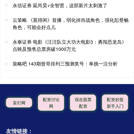
永信证券 延尚昊+全智贤，这部新片太刺激了
云策略 《莫得闲》首播，弱化掉肖战角色，强化彭昱畅
角色，可能会好点儿
永崋证券 电影《汪汪队立大功大电影3：勇闯恐龙岛》
点映及预售总票房破1000万元
策略吧 143期曾哥排列三预测奖号：单挑一注分析
配资讨论
现在股票
配资炒股
富灯网
网
配资
新手入门
友情链接：