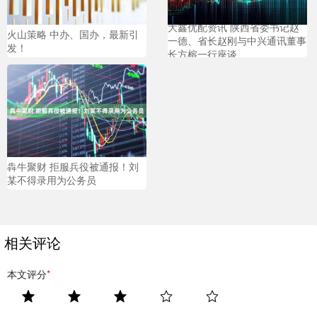
大鑫优配资讯 陕西省委书记赵
火山策略 中办、国办，最新引
一德、省长赵刚与中兴通讯董事
发！
长方榕一行座谈
犇牛聚财 拒服兵役被通报！刘
某不得录用为公务员
相关评论
本文评分
*