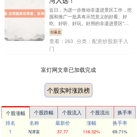
湾入选！
近日，为进一步推动非遗进景区工作，挖
掘和推广一批具有示范意义的好看、好
吃、好听、好玩、好用的非遗进景区“五
好”典型经验，助力非遗与旅游深度融合
创赢盘
发展，中国非物质文....
查看：
263
分类：
配资炒股新手入
门
富灯网文章已加载完成
个股实时涨跌榜
个股跌幅
个股流入
个股流出
换手率
个股涨幅
排名
名称
最新价
涨幅
换手率
1
N津富
37.77
116.32%
69.71%