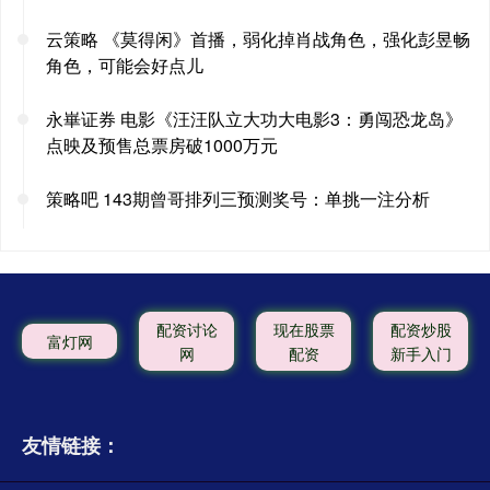
云策略 《莫得闲》首播，弱化掉肖战角色，强化彭昱畅
角色，可能会好点儿
永崋证券 电影《汪汪队立大功大电影3：勇闯恐龙岛》
点映及预售总票房破1000万元
策略吧 143期曾哥排列三预测奖号：单挑一注分析
配资讨论
现在股票
配资炒股
富灯网
网
配资
新手入门
友情链接：