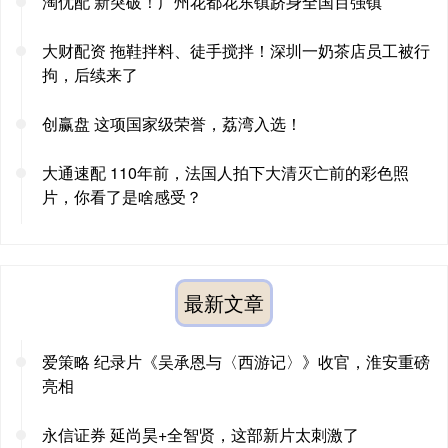
淘优配 新突破！广州花都花东镇跻身全国百强镇
大财配资 拖鞋拌料、徒手搅拌！深圳一奶茶店员工被行
拘，后续来了
创赢盘 这项国家级荣誉，荔湾入选！
大通速配 110年前，法国人拍下大清灭亡前的彩色照
片，你看了是啥感受？
最新文章
爱策略 纪录片《吴承恩与〈西游记〉》收官，淮安重磅
亮相
永信证券 延尚昊+全智贤，这部新片太刺激了