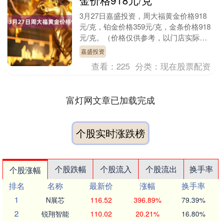
金价格918元/克
3月27日嘉盛投资，周大福黄金价格918
元/克，铂金价格359元/克，金条价格918
元/克。（价格仅供参考，以门店实际为
准）同日上海黄金交易所现货黄金
嘉盛投资
AU999....
查看：
225
分类：
现在股票配资
富灯网文章已加载完成
个股实时涨跌榜
个股跌幅
个股流入
个股流出
换手率
个股涨幅
排名
名称
最新价
涨幅
换手率
1
N展芯
116.52
396.89%
79.39%
2
锐翔智能
110.02
20.21%
16.80%