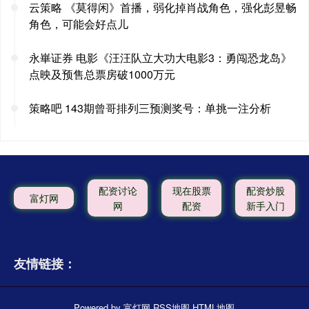
云策略 《莫得闲》首播，弱化掉肖战角色，强化彭昱畅
角色，可能会好点儿
永崋证券 电影《汪汪队立大功大电影3：勇闯恐龙岛》
点映及预售总票房破1000万元
策略吧 143期曾哥排列三预测奖号：单挑一注分析
配资讨论
现在股票
配资炒股
富灯网
网
配资
新手入门
友情链接：
Powered by
富灯网
RSS地图
HTML地图