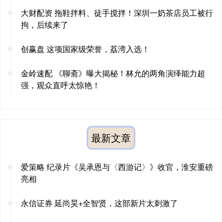
大财配资 拖鞋拌料、徒手搅拌！深圳一奶茶店员工被行
拘，后续来了
创赢盘 这项国家级荣誉，荔湾入选！
金岭速配 《聊斋》曝大揭秘！林允的两角演绎能力超
强，观众直呼太惊艳！
最新文章
爱策略 纪录片《吴承恩与〈西游记〉》收官，淮安重磅
亮相
永信证券 延尚昊+全智贤，这部新片太刺激了