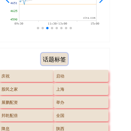
话题标签
庆祝
启动
股民之家
上海
展鹏配资
举办
邦乾配倍
全国
降息
陕西