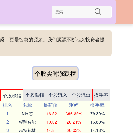
的桥梁，更是智慧的源泉。我们源源不断地为投资者提
个股实时涨跌榜
个股跌幅
个股流入
个股流出
换手率
个股涨幅
排名
名称
最新价
涨幅
换手率
1
N展芯
116.52
396.89%
79.39%
2
锐翔智能
110.02
20.21%
16.80%
3
志特新材
14.8
20.03%
14.18%