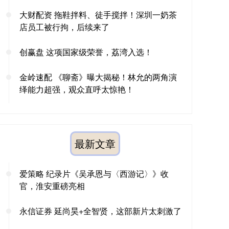
大财配资 拖鞋拌料、徒手搅拌！深圳一奶茶
店员工被行拘，后续来了
创赢盘 这项国家级荣誉，荔湾入选！
金岭速配 《聊斋》曝大揭秘！林允的两角演
绎能力超强，观众直呼太惊艳！
最新文章
爱策略 纪录片《吴承恩与〈西游记〉》收
官，淮安重磅亮相
永信证券 延尚昊+全智贤，这部新片太刺激了