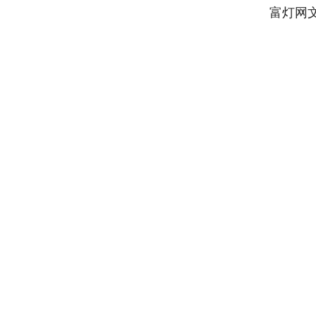
富灯网
深证成指
14311.01
9.68
1.02%
200.89
1