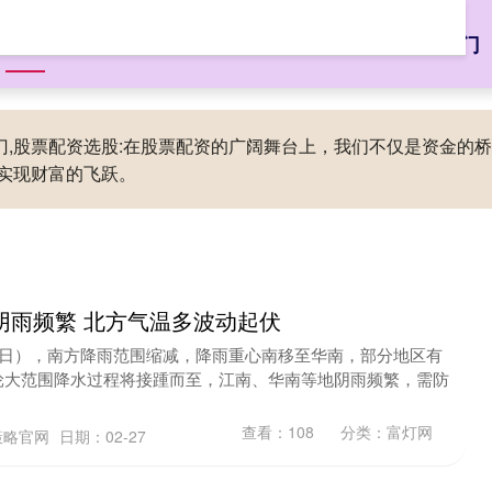
首页
富灯网
配资讨论网
现在股票配资
配资炒股新手入门
入门,股票配资选股:在股票配资的广阔舞台上，我们不仅是资金
实现财富的飞跃。
阴雨频繁 北方气温多波动起伏
7日），南方降雨范围缩减，降雨重心南移至华南，部分地区有
轮大范围降水过程将接踵而至，江南、华南等地阴雨频繁，需防
查看：
108
分类：
富灯网
策略官网
日期：02-27