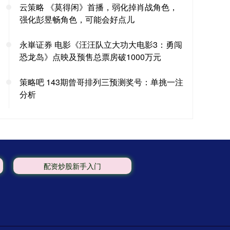
云策略 《莫得闲》首播，弱化掉肖战角色，
强化彭昱畅角色，可能会好点儿
永崋证券 电影《汪汪队立大功大电影3：勇闯
恐龙岛》点映及预售总票房破1000万元
策略吧 143期曾哥排列三预测奖号：单挑一注
分析
配资炒股新手入门