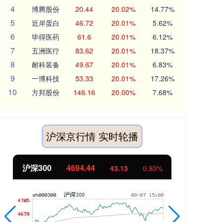
4
博腾股份
20.44
20.02%
14.77%
5
近岸蛋白
46.72
20.01%
5.62%
6
毕得医药
61.6
20.01%
6.12%
7
五洲医疗
83.62
20.01%
18.37%
8
耐科装备
49.67
20.01%
6.83%
9
一博科技
53.33
20.01%
17.26%
10
方邦股份
146.16
20.00%
7.68%
沪深京行情 实时轮播
北证50
1134.24
创
11.37
1.01%