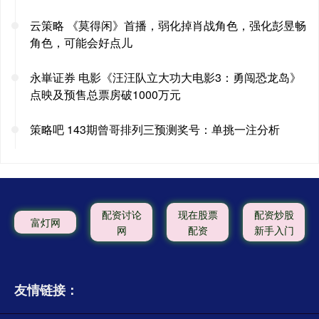
云策略 《莫得闲》首播，弱化掉肖战角色，强化彭昱畅
角色，可能会好点儿
永崋证券 电影《汪汪队立大功大电影3：勇闯恐龙岛》
点映及预售总票房破1000万元
策略吧 143期曾哥排列三预测奖号：单挑一注分析
配资讨论
现在股票
配资炒股
富灯网
网
配资
新手入门
友情链接：