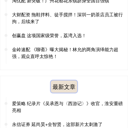
淘优配 新突破！广州花都花东镇跻身全国百强镇
大财配资 拖鞋拌料、徒手搅拌！深圳一奶茶店员工被行
拘，后续来了
创赢盘 这项国家级荣誉，荔湾入选！
金岭速配 《聊斋》曝大揭秘！林允的两角演绎能力超
强，观众直呼太惊艳！
最新文章
爱策略 纪录片《吴承恩与〈西游记〉》收官，淮安重磅
亮相
永信证券 延尚昊+全智贤，这部新片太刺激了