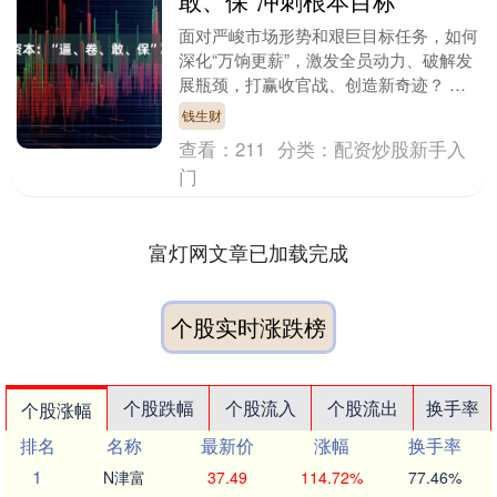
敢、保”冲刺根本目标
面对严峻市场形势和艰巨目标任务，如何
深化“万饷更薪”，激发全员动力、破解发
展瓶颈，打赢收官战、创造新奇迹？ 山
钢资本给出了他们的答案：“逼、卷、
钱生财
敢、保”。 该单....
查看：
211
分类：
配资炒股新手入
门
富灯网文章已加载完成
个股实时涨跌榜
个股跌幅
个股流入
个股流出
换手率
个股涨幅
排名
名称
最新价
涨幅
换手率
1
N津富
37.49
114.72%
77.46%