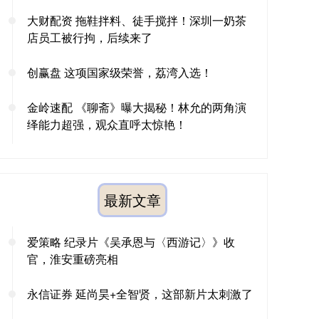
大财配资 拖鞋拌料、徒手搅拌！深圳一奶茶
店员工被行拘，后续来了
创赢盘 这项国家级荣誉，荔湾入选！
金岭速配 《聊斋》曝大揭秘！林允的两角演
绎能力超强，观众直呼太惊艳！
最新文章
爱策略 纪录片《吴承恩与〈西游记〉》收
官，淮安重磅亮相
永信证券 延尚昊+全智贤，这部新片太刺激了