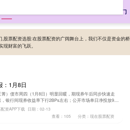
首页
富灯网
配资讨论网
现在股票配资
配资炒股新手入门
入门,股票配资选股:在股票配资的广阔舞台上，我们不仅是资金
实现财富的飞跃。
报：1月8日
王菁）债市周四（1月8日）明显回暖，期现券午后同步快速走
银行间现券收益率下行2BPs左右；公开市场单日净投放9....
配资APP下载
日期：02-13
查看：
105
分类：
现在股票配资