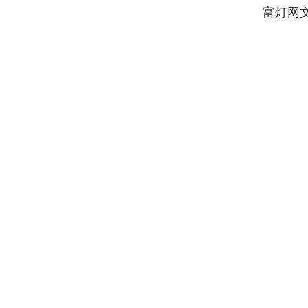
富灯网
深证成指
14311.01
9.68
1.02%
200.89
1