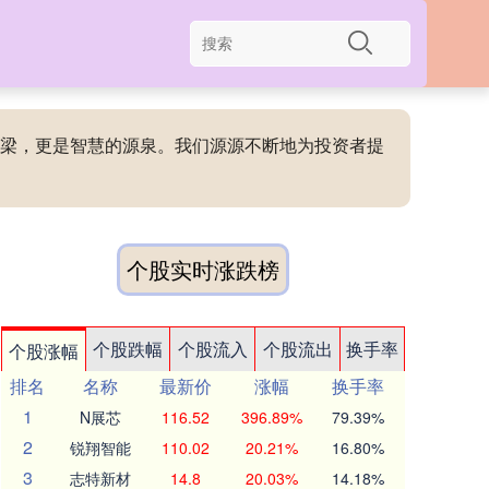
的桥梁，更是智慧的源泉。我们源源不断地为投资者提
个股实时涨跌榜
个股跌幅
个股流入
个股流出
换手率
个股涨幅
排名
名称
最新价
涨幅
换手率
1
N展芯
116.52
396.89%
79.39%
2
锐翔智能
110.02
20.21%
16.80%
3
志特新材
14.8
20.03%
14.18%