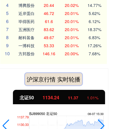
4
博腾股份
20.44
20.02%
14.77%
5
近岸蛋白
46.72
20.01%
5.62%
6
毕得医药
61.6
20.01%
6.12%
7
五洲医疗
83.62
20.01%
18.37%
8
耐科装备
49.67
20.01%
6.83%
9
一博科技
53.33
20.01%
17.26%
10
方邦股份
146.16
20.00%
7.68%
沪深京行情 实时轮播
北证50
1134.24
创
11.37
1.01%