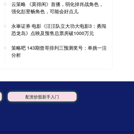
云策略 《莫得闲》首播，弱化掉肖战角色，
强化彭昱畅角色，可能会好点儿
永崋证券 电影《汪汪队立大功大电影3：勇闯
恐龙岛》点映及预售总票房破1000万元
策略吧 143期曾哥排列三预测奖号：单挑一注
分析
配资炒股新手入门