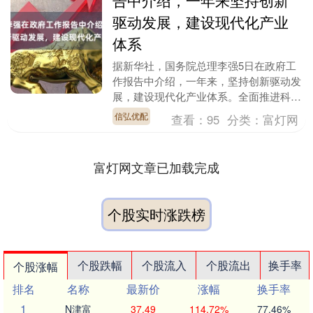
告中介绍，一年来坚持创新
驱动发展，建设现代化产业
体系
据新华社，国务院总理李强5日在政府工
作报告中介绍，一年来，坚持创新驱动发
展，建设现代化产业体系。全面推进科技
强国建设战略部署，强化国家战略科技力
信弘优配
查看：
95
分类：
富灯网
量建设，完善区域....
富灯网文章已加载完成
个股实时涨跌榜
个股跌幅
个股流入
个股流出
换手率
个股涨幅
排名
名称
最新价
涨幅
换手率
1
N津富
37.49
114.72%
77.46%