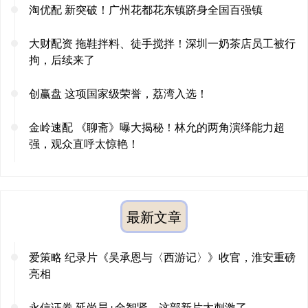
淘优配 新突破！广州花都花东镇跻身全国百强镇
大财配资 拖鞋拌料、徒手搅拌！深圳一奶茶店员工被行
拘，后续来了
创赢盘 这项国家级荣誉，荔湾入选！
金岭速配 《聊斋》曝大揭秘！林允的两角演绎能力超
强，观众直呼太惊艳！
最新文章
爱策略 纪录片《吴承恩与〈西游记〉》收官，淮安重磅
亮相
永信证券 延尚昊+全智贤，这部新片太刺激了