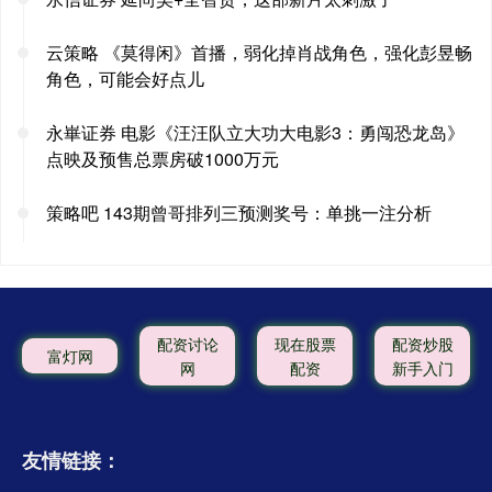
云策略 《莫得闲》首播，弱化掉肖战角色，强化彭昱畅
角色，可能会好点儿
永崋证券 电影《汪汪队立大功大电影3：勇闯恐龙岛》
点映及预售总票房破1000万元
策略吧 143期曾哥排列三预测奖号：单挑一注分析
配资讨论
现在股票
配资炒股
富灯网
网
配资
新手入门
友情链接：