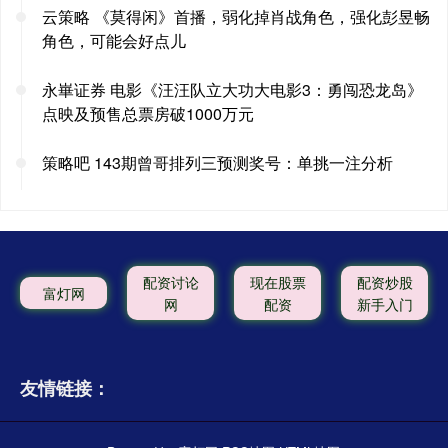
云策略 《莫得闲》首播，弱化掉肖战角色，强化彭昱畅
角色，可能会好点儿
永崋证券 电影《汪汪队立大功大电影3：勇闯恐龙岛》
点映及预售总票房破1000万元
策略吧 143期曾哥排列三预测奖号：单挑一注分析
配资讨论
现在股票
配资炒股
富灯网
网
配资
新手入门
友情链接：