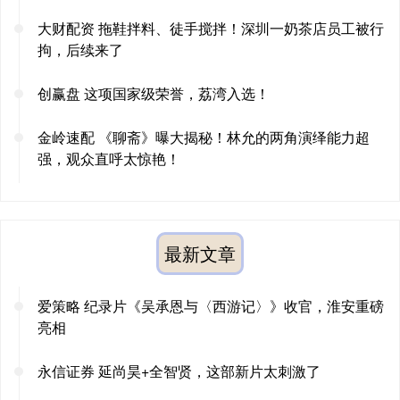
大财配资 拖鞋拌料、徒手搅拌！深圳一奶茶店员工被行
拘，后续来了
创赢盘 这项国家级荣誉，荔湾入选！
金岭速配 《聊斋》曝大揭秘！林允的两角演绎能力超
强，观众直呼太惊艳！
最新文章
爱策略 纪录片《吴承恩与〈西游记〉》收官，淮安重磅
亮相
永信证券 延尚昊+全智贤，这部新片太刺激了