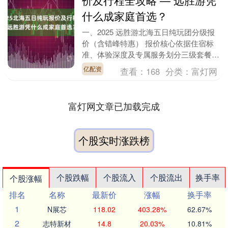
价及行程全攻略 — 远胜游凭
什么成家庭首选？
一、2025 远胜游北海五日纯玩团分级报
价（含错峰特惠） 报价核心依据住宿标
准、体验深度及专属服务划分三级套餐，
不含往返大交通，通过远胜游预订立享三
亿配资
查看：
168
分类：
富灯网
重福利：报 ....
富灯网文章已加载完成
个股实时涨跌榜
个股跌幅
个股流入
个股流出
换手率
个股涨幅
排名
名称
最新价
涨幅
换手率
1
N展芯
118.02
403.28%
62.67%
2
志特新材
14.8
20.03%
10.81%