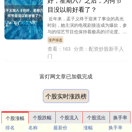
好，星期六》之后，为何节
目没以前好看了？
近年来，孟子义终于迎来了事业的高光
时刻，她主演的电视剧接连成为爆款，参
与的综艺节目也保持着极高的讨论度。在
《五十公里桃花坞5》收官后，许多观众
涨声操盘
原本担心会长时间....
查看：
163
分类：
配资炒股新手入
门
富灯网文章已加载完成
个股实时涨跌榜
个股跌幅
个股流入
个股流出
换手率
个股涨幅
排名
名称
最新价
涨幅
换手率