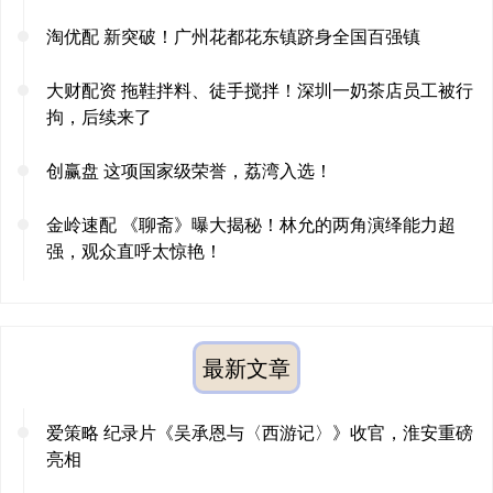
淘优配 新突破！广州花都花东镇跻身全国百强镇
大财配资 拖鞋拌料、徒手搅拌！深圳一奶茶店员工被行
拘，后续来了
创赢盘 这项国家级荣誉，荔湾入选！
金岭速配 《聊斋》曝大揭秘！林允的两角演绎能力超
强，观众直呼太惊艳！
最新文章
爱策略 纪录片《吴承恩与〈西游记〉》收官，淮安重磅
亮相