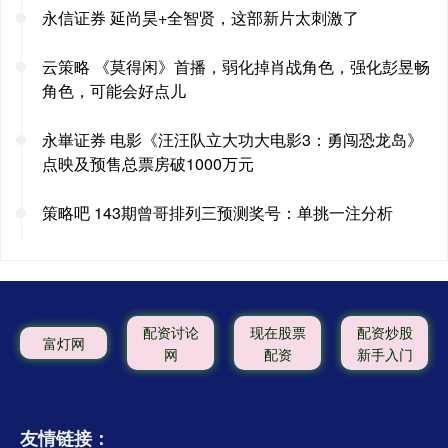
永信证券 延尚昊+全智贤，这部新片太刺激了
云策略 《莫得闲》首播，弱化掉肖战角色，强化彭昱畅
角色，可能会好点儿
永崋证券 电影《汪汪队立大功大电影3：勇闯恐龙岛》
点映及预售总票房破1000万元
策略吧 143期曾哥排列三预测奖号：单挑一注分析
配资讨论
现在股票
配资炒股
富灯网
网
配资
新手入门
友情链接：