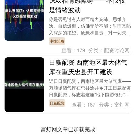
识双相情感障碍——不仅仅
是情绪波动
你是否见过有人时而精力充沛、思维奔
逸、自信爆棚，仿佛无所不能；时而又陷
入深深的绝望、疲惫和自责，对一切失去
兴趣？这并非简单的“性格多变”或“闹情
申捷策略
绪”，而可能是一....
查看：
179
分类：
配资讨论网
日赢配资 西南地区最大储气
库在重庆忠县开工建设
近日日赢配资，西南地区最大储气库——
万顺场储气库在忠县涂井乡开工日赢配资
日赢配资，标志着这座“地下能源银行”进
入全面建设阶段。该项目是忠县正在加快
日赢配资
查看：
187
分类：
富灯网
打造的“一都一....
富灯网文章已加载完成