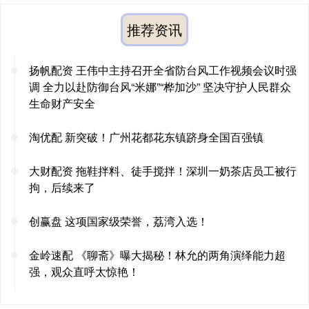
推荐资讯
扬帆配资 王伟中主持召开全省防台风工作视频会议时强
调 全力以赴防御台风“米娜”“桦加沙” 坚决守护人民群众
生命财产安全
淘优配 新突破！广州花都花东镇跻身全国百强镇
大财配资 拖鞋拌料、徒手搅拌！深圳一奶茶店员工被行
拘，后续来了
创赢盘 这项国家级荣誉，荔湾入选！
金岭速配 《聊斋》曝大揭秘！林允的两角演绎能力超
强，观众直呼太惊艳！