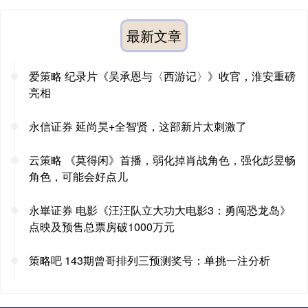
最新文章
爱策略 纪录片《吴承恩与〈西游记〉》收官，淮安重磅
亮相
永信证券 延尚昊+全智贤，这部新片太刺激了
云策略 《莫得闲》首播，弱化掉肖战角色，强化彭昱畅
角色，可能会好点儿
永崋证券 电影《汪汪队立大功大电影3：勇闯恐龙岛》
点映及预售总票房破1000万元
策略吧 143期曾哥排列三预测奖号：单挑一注分析